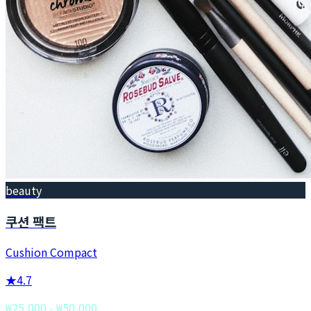
beauty
쿠션 팩트
Cushion Compact
★
4.7
₩25,000 - ₩50,000