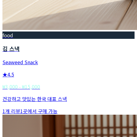
food
김 스낵
Seaweed Snack
★
4.5
₩3,000 - ₩15,000
건강하고 맛있는 한국 대표 스낵
1
개 리뷰
1
곳에서 구매 가능