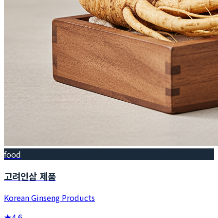
food
고려인삼 제품
Korean Ginseng Products
★
4.6