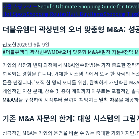
서울 쇼핑 가이드
Seoul's Ultimate Shopping Guide for Travel
Hot Spots
Shopping Routes
Must-Buy Items
Shopping Tips
더블유엠디 곽상빈의 오너 맞춤형 M&A: 성
권도현
2026년 6월 9일
#
더블유엠디 곽상빈
#
WMD
#
오너 맞춤형 M&A
#
밀착 자문
#
전담 M
기업의 성장과 변혁 과정에서 M&A(인수합병)는 가장 중요한 전략
희석되는 경험을 합니다. 거대한 시스템 속에서 오너 한 사람의 목
문을 던집니다. '오직 한 명의 오너를 위한, 완벽하게 개인화된 M&
개인적인 자산 문제, 상속 및 증여 계획까지 아우르는 포괄적인 솔
M&A팀
을 구성하여 시작부터 끝까지 책임지는
밀착 자문
을 제공하
기존 M&A 자문의 한계: 대형 시스템의 그림
성공적인 M&A는 기업의 운명을 바꿀 수 있는 중대한 기회이지만,