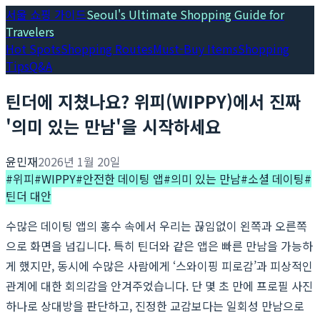
서울 쇼핑 가이드
Seoul's Ultimate Shopping Guide for
Travelers
Hot Spots
Shopping Routes
Must-Buy Items
Shopping
Tips
Q&A
틴더에 지쳤나요? 위피(WIPPY)에서 진짜
'의미 있는 만남'을 시작하세요
윤민재
2026년 1월 20일
#
위피
#
WIPPY
#
안전한 데이팅 앱
#
의미 있는 만남
#
소셜 데이팅
#
틴더 대안
수많은 데이팅 앱의 홍수 속에서 우리는 끊임없이 왼쪽과 오른쪽
으로 화면을 넘깁니다. 특히 틴더와 같은 앱은 빠른 만남을 가능하
게 했지만, 동시에 수많은 사람에게 ‘스와이핑 피로감’과 피상적인
관계에 대한 회의감을 안겨주었습니다. 단 몇 초 만에 프로필 사진
하나로 상대방을 판단하고, 진정한 교감보다는 일회성 만남으로