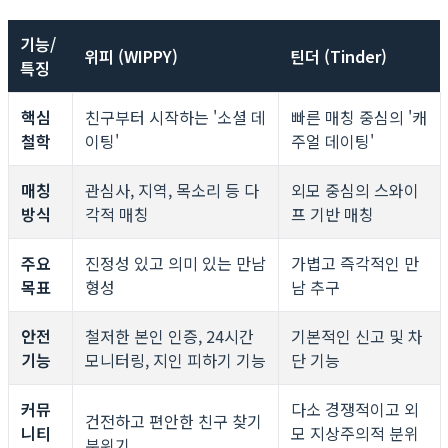
기능/
위피 (WIPPY)
틴더 (Tinder)
특징
핵심
친구부터 시작하는 '소셜 데
빠른 매칭 중심의 '캐
철학
이팅'
주얼 데이팅'
매칭
관심사, 지역, 목소리 등 다
외모 중심의 스와이
방식
각적 매칭
프 기반 매칭
주요
진정성 있고 의미 있는 만남
가볍고 즉각적인 만
목표
형성
남 추구
안전
철저한 본인 인증, 24시간
기본적인 신고 및 차
기능
모니터링, 지인 피하기 기능
단 기능
커뮤
다소 경쟁적이고 외
건전하고 편안한 친구 찾기
니티
모 지상주의적 분위
분위기