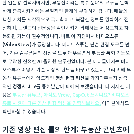
한 입문용 선택지이지만, 부동산이라는 특수 분야의 요구를 완벽
하게 충족시키기에는 본질적인 한계에 부딪히게 됩니다. 매물의
핵심 가치를 시각적으로 극대화하고, 복잡한 정보를 명확하게 전
달하며, 브랜드의 전문성을 각인시키기 위해서는 더 정교하고 자
동화된 기능이 필수적입니다. 바로 이 지점에서
비디오스튜
(VideoStew)
가 등장합니다. 비디오스튜는 단순 편집 도구를 넘
어, 기존 솔루션들의 장점을 모두 아우르면서
부동산 특화
기능으
로 무장한 진정한
AI 올인원
솔루션입니다. 본 아티클에서는 비디
오스튜가 어떻게 기존 시장의 판도를 바꾸고 있는지, 그리고 왜 부
동산 유튜버에게 압도적인
영상 편집 혁신
을 가져다주는지 심층
적인
경쟁사 비교
를 통해낱낱이 파헤쳐 보겠습니다. 더 자세한 내
용은
부동산 유튜브, 아직도 Vrew, CapCut 쓰시나요? 비디오스
튜로 차원이 다른 영상 편집 혁신을 경험해보세요.
아티클에서도
확인하실 수 있습니다.
기존 영상 편집 툴의 한계: 부동산 콘텐츠에