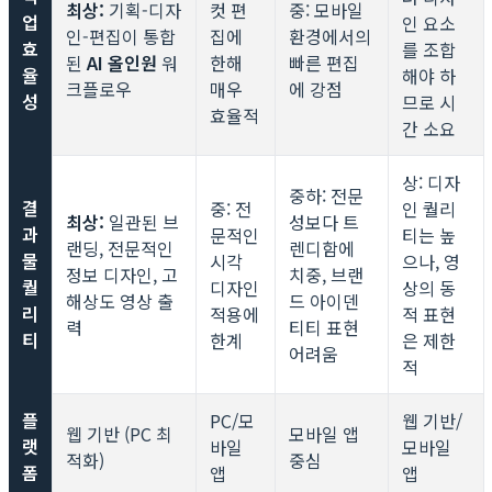
최상:
기획-디자
컷 편
중: 모바일
업
인 요소
인-편집이 통합
집에
환경에서의
효
를 조합
된
AI 올인원
워
한해
빠른 편집
율
해야 하
크플로우
매우
에 강점
성
므로 시
효율적
간 소요
상: 디자
중하: 전문
결
중: 전
인 퀄리
최상:
일관된 브
성보다 트
과
문적인
티는 높
랜딩, 전문적인
렌디함에
물
시각
으나, 영
정보 디자인, 고
치중, 브랜
퀄
디자인
상의 동
해상도 영상 출
드 아이덴
리
적용에
적 표현
력
티티 표현
티
한계
은 제한
어려움
적
플
PC/모
웹 기반/
웹 기반 (PC 최
모바일 앱
랫
바일
모바일
적화)
중심
폼
앱
앱