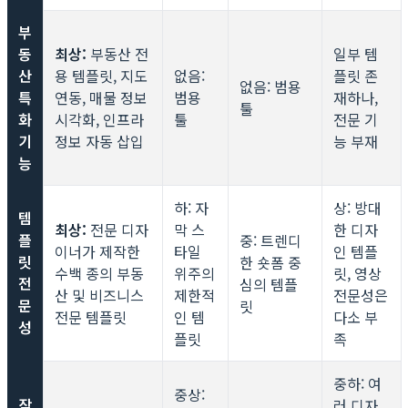
부
동
최상:
부동산 전
일부 템
산
용 템플릿, 지도
없음:
플릿 존
없음: 범용
특
연동, 매물 정보
범용
재하나,
툴
화
시각화, 인프라
툴
전문 기
기
정보 자동 삽입
능 부재
능
하: 자
상: 방대
템
최상:
전문 디자
막 스
한 디자
플
중: 트렌디
이너가 제작한
타일
인 템플
릿
한 숏폼 중
수백 종의 부동
위주의
릿, 영상
전
심의 템플
산 및 비즈니스
제한적
전문성은
문
릿
전문 템플릿
인 템
다소 부
성
플릿
족
중하: 여
중상:
작
러 디자