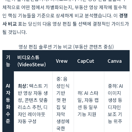
체적으로 어떤 점에서 차별화되는지, 부동산 영상 제작에 필수적
인 핵심 기능들을 기준으로 상세하게 비교 분석했습니다. 이
경쟁
사 비교
표는 당신의 다음 영상 편집 툴 선택에 결정적인 가이드가
될 것입니다.
영상 편집 솔루션 기능 비교 (부동산 콘텐츠 중심)
기
비디오스튜
Vrew
CapCut
Canva
능
(VideoStew)
중: 음
AI
최상:
텍스트 기
성인식
중하: AI
자
반 영상 자동 생
기반
하: AI 스타
이미지
동
성, 콘텐츠 맞춤
컷 편
일, 자동 캡
생성 등
화
리소스 추천, 디
집 및
션 등 일부
디자인
수
자인 레이아웃
자막
기능 지원
보조 기
준
자동 구성
생성에
능 위주
국한