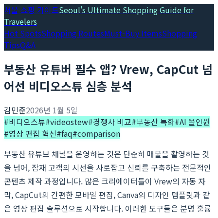
서울 쇼핑 가이드
Seoul's Ultimate Shopping Guide for
Travelers
Hot Spots
Shopping Routes
Must-Buy Items
Shopping
Tips
Q&A
부동산 유튜버 필수 앱? Vrew, CapCut 넘
어선 비디오스튜 심층 분석
김민준
2026년 1월 5일
#
비디오스튜
#
videostew
#
경쟁사 비교
#
부동산 특화
#
AI 올인원
#
영상 편집 혁신
#
faq
#
comparison
부동산 유튜브 채널을 운영하는 것은 단순히 매물을 촬영하는 것
을 넘어, 잠재 고객의 시선을 사로잡고 신뢰를 구축하는 전문적인
콘텐츠 제작 과정입니다. 많은 크리에이터들이 Vrew의 자동 자
막, CapCut의 간편한 모바일 편집, Canva의 디자인 템플릿과 같
은 영상 편집 솔루션으로 시작합니다. 이러한 도구들은 분명 훌륭