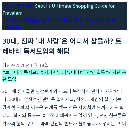
서울 쇼핑 가이드
Seoul's Ultimate Shopping Guide for
Travelers
Hot Spots
Shopping Routes
Must-Buy Items
Shopping
Tips
Q&A
30대, 진짜 '내 사람'은 어디서 찾을까? 트
레바리 독서모임의 해답
김민수
2026년 6월 14일
#
트레바리 독서모임
#
자기계발 커뮤니티
#
직장인 소통
#
가치관 공
유 모임
30대에 접어들면 인간관계의 지도가 복잡하게 변하기 시작합니
다. 20대의 열정적인 만남은 옅어지고, 직장과 개인의 삶이라는
경계선 위에서 새로운 관계를 맺는 것은 사치처럼 느껴지기도 합
니다. 회사의 동료는 업무적 이해관계로 얽혀 있고, 오랜 친구들은
각자의 삶의 무게로 바빠 만남의 빈도가 줄어듭니다. 우리는 그 어