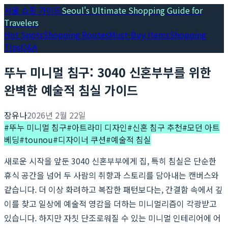
서울 쇼핑 가이드
Seoul's Ultimate Shopping Guide for
Travelers
Hot Spots
Shopping Routes
Must-Buy Items
Shopping
Tips
Q&A
뚜누 미니멀 침구: 3040 신혼부부를 위한
완벽한 예술적 침실 가이드
장유나
2026년 2월 22일
#
뚜누 미니멀 침구
#
아트라미 디자인
#
신혼 침구 추천
#
모던 아트
베딩
#
tounou
#
디자이너 쿠션
#
예술적 침실
새로운 시작을 앞둔 3040 신혼부부에게 집, 특히 침실은 단순한
휴식 공간을 넘어 두 사람의 취향과 스토리를 담아내는 캔버스와
같습니다. 더 이상 화려하고 복잡한 패턴보다는, 간결함 속에서 깊
이를 찾고 일상에 예술적 영감을 더하는 미니멀리즘이 각광받고
있습니다. 하지만 자칫 단조로워질 수 있는 미니멀 인테리어에 어