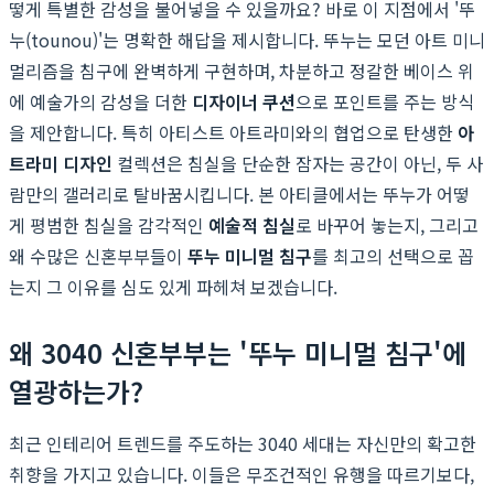
떻게 특별한 감성을 불어넣을 수 있을까요? 바로 이 지점에서 '뚜
누(tounou)'는 명확한 해답을 제시합니다. 뚜누는 모던 아트 미니
멀리즘을 침구에 완벽하게 구현하며, 차분하고 정갈한 베이스 위
에 예술가의 감성을 더한
디자이너 쿠션
으로 포인트를 주는 방식
을 제안합니다. 특히 아티스트 아트라미와의 협업으로 탄생한
아
트라미 디자인
컬렉션은 침실을 단순한 잠자는 공간이 아닌, 두 사
람만의 갤러리로 탈바꿈시킵니다. 본 아티클에서는 뚜누가 어떻
게 평범한 침실을 감각적인
예술적 침실
로 바꾸어 놓는지, 그리고
왜 수많은 신혼부부들이
뚜누 미니멀 침구
를 최고의 선택으로 꼽
는지 그 이유를 심도 있게 파헤쳐 보겠습니다.
왜 3040 신혼부부는 '뚜누 미니멀 침구'에
열광하는가?
최근 인테리어 트렌드를 주도하는 3040 세대는 자신만의 확고한
취향을 가지고 있습니다. 이들은 무조건적인 유행을 따르기보다,