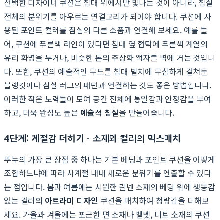
선택한 디자이너 쿠션은 침대 위에서만 빛나는 것이 아니라, 침실
전체의 분위기를 아우르는 연결고리가 되어야 합니다. 쿠션에 사
용된 포인트 컬러를 침실의 다른 소품과 연결해 보세요. 예를 들
어, 쿠션에 푸른색 라인이 있다면 침대 옆 협탁에 푸른색 계열의
유리 화병을 두거나, 비슷한 톤의 추상화 액자를 벽에 거는 것입니
다. 또한, 쿠션의 예술적인 무드를 침대 발치에 무심하게 걸쳐둔
블랭킷이나 침실 러그의 패턴과 연결하는 것도 좋은 방법입니다.
이러한 작은 노력들이 모여 공간 전체에 통일감과 안정감을 부여
하고, 더욱 완성도 높은
예술적 침실
을 만들어줍니다.
4단계: 계절감 더하기 - 소재와 컬러의 믹스매치
뚜누의 가장 큰 장점 중 하나는 기본 베딩과 포인트 쿠션을 어떻게
조합하느냐에 따라 사계절 내내 새로운 분위기를 연출할 수 있다
는 점입니다. 봄과 여름에는 시원한 린넨 소재의 베딩 위에 생동감
있는 컬러의
아트라미 디자인
쿠션을 매치하여 청량감을 더해보
세요. 가을과 겨울에는 포근한 면 소재나 벨벳, 니트 소재의 쿠션