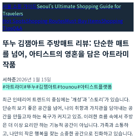
서울 쇼핑 가이드
Seoul's Ultimate Shopping Guide for
Travelers
Hot Spots
Shopping Routes
Must-Buy Items
Shopping
Tips
Q&A
뚜누 김잼아트 주방매트 리뷰: 단순한 매트
를 넘어, 아티스트의 영혼을 담은 아트라미
작품
서하준
2026년 1월 15일
#
아트라미
#
뚜누
#
김잼아트
#
tounou
#
아티스트플랫폼
최근 인테리어 트렌드의 중심에는 '개성'과 '스토리'가 있습니다.
단순히 보기 좋은 공간을 넘어, 나의 취향과 가치관을 담아내는 공
간을 만들고자 하는 욕구가 커지고 있죠. 이러한 흐름 속에서 주방
은 더 이상 요리만 하는 기능적 공간이 아닙니다. 가족과 소통하
고, 나만의 작은 행복을 찾는 소중한 공간으로 진화하고 있습니다.