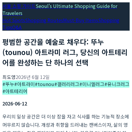
서울 쇼핑 가이드
Seoul's Ultimate Shopping Guide for
Travelers
Hot Spots
Shopping Routes
Must-Buy Items
Shopping
Tips
Q&A
평범한 공간을 예술로 채우다: 뚜누
(tounou) 아트라미 러그, 당신의 아트테리
어를 완성하는 단 하나의 선택
최도영
2026년 6월 12일
#
뚜누
#
아트라미
#
tounou
#
갤러리러그
#
미니멀러그
#
유니크러그
#
아트테리어
2026-06-12
우리의 일상 공간은 더 이상 잠을 자고 식사를 하는 기능적 장소에
머무르지 않습니다. 개성과 취향을 드러내는 캔버스이자, 삶의 영