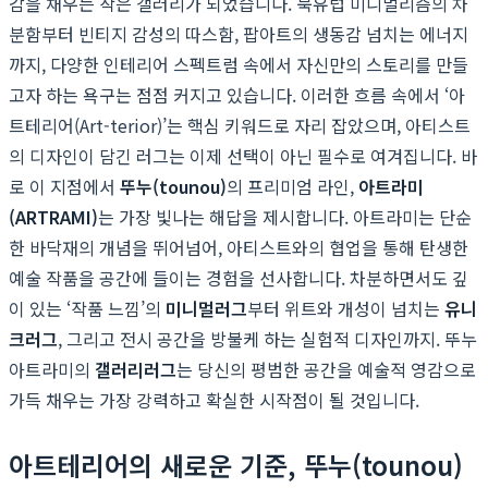
감을 채우는 작은 갤러리가 되었습니다. 북유럽 미니멀리즘의 차
분함부터 빈티지 감성의 따스함, 팝아트의 생동감 넘치는 에너지
까지, 다양한 인테리어 스펙트럼 속에서 자신만의 스토리를 만들
고자 하는 욕구는 점점 커지고 있습니다. 이러한 흐름 속에서 ‘아
트테리어(Art-terior)’는 핵심 키워드로 자리 잡았으며, 아티스트
의 디자인이 담긴 러그는 이제 선택이 아닌 필수로 여겨집니다. 바
로 이 지점에서
뚜누(tounou)
의 프리미엄 라인,
아트라미
(ARTRAMI)
는 가장 빛나는 해답을 제시합니다. 아트라미는 단순
한 바닥재의 개념을 뛰어넘어, 아티스트와의 협업을 통해 탄생한
예술 작품을 공간에 들이는 경험을 선사합니다. 차분하면서도 깊
이 있는 ‘작품 느낌’의
미니멀러그
부터 위트와 개성이 넘치는
유니
크러그
, 그리고 전시 공간을 방불케 하는 실험적 디자인까지. 뚜누
아트라미의
갤러리러그
는 당신의 평범한 공간을 예술적 영감으로
가득 채우는 가장 강력하고 확실한 시작점이 될 것입니다.
아트테리어의 새로운 기준, 뚜누(tounou)