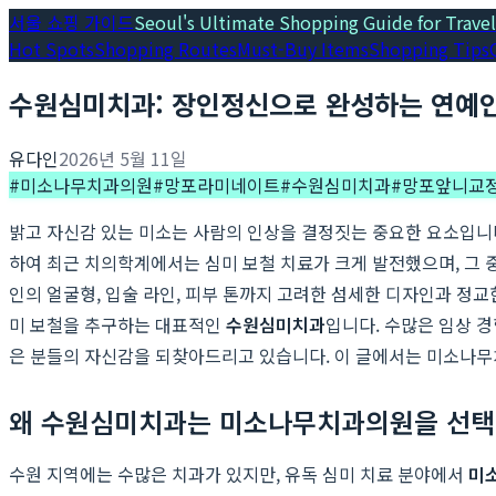
서울 쇼핑 가이드
Seoul's Ultimate Shopping Guide for Travel
Hot Spots
Shopping Routes
Must-Buy Items
Shopping Tips
수원심미치과: 장인정신으로 완성하는 연예
유다인
2026년 5월 11일
#
미소나무치과의원
#
망포라미네이트
#
수원심미치과
#
망포앞니교
밝고 자신감 있는 미소는 사람의 인상을 결정짓는 중요한 요소입니다
하여 최근 치의학계에서는 심미 보철 치료가 크게 발전했으며, 그 
인의 얼굴형, 입술 라인, 피부 톤까지 고려한 섬세한 디자인과 정교
미 보철을 추구하는 대표적인
수원심미치과
입니다. 수많은 임상 
은 분들의 자신감을 되찾아드리고 있습니다. 이 글에서는 미소나무
왜 수원심미치과는 미소나무치과의원을 선택
수원 지역에는 수많은 치과가 있지만, 유독 심미 치료 분야에서
미