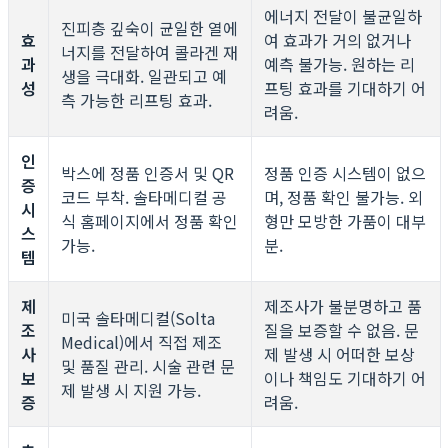
에너지 전달이 불균일하
진피층 깊숙이 균일한 열에
효
여 효과가 거의 없거나
너지를 전달하여 콜라겐 재
과
예측 불가능. 원하는 리
생을 극대화. 일관되고 예
성
프팅 효과를 기대하기 어
측 가능한 리프팅 효과.
려움.
인
박스에 정품 인증서 및 QR
정품 인증 시스템이 없으
증
코드 부착. 솔타메디컬 공
며, 정품 확인 불가능. 외
시
식 홈페이지에서 정품 확인
형만 모방한 가품이 대부
스
가능.
분.
템
제
제조사가 불분명하고 품
미국 솔타메디컬(Solta
조
질을 보증할 수 없음. 문
Medical)에서 직접 제조
사
제 발생 시 어떠한 보상
및 품질 관리. 시술 관련 문
보
이나 책임도 기대하기 어
제 발생 시 지원 가능.
증
려움.