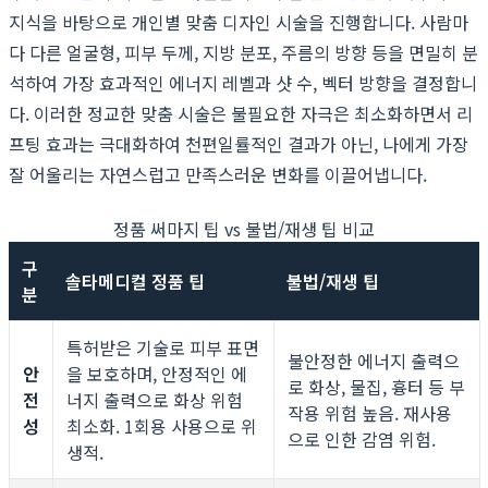
지식을 바탕으로 개인별 맞춤 디자인 시술을 진행합니다. 사람마
다 다른 얼굴형, 피부 두께, 지방 분포, 주름의 방향 등을 면밀히 분
석하여 가장 효과적인 에너지 레벨과 샷 수, 벡터 방향을 결정합니
다. 이러한 정교한 맞춤 시술은 불필요한 자극은 최소화하면서 리
프팅 효과는 극대화하여 천편일률적인 결과가 아닌, 나에게 가장
잘 어울리는 자연스럽고 만족스러운 변화를 이끌어냅니다.
정품 써마지 팁 vs 불법/재생 팁 비교
구
솔타메디컬 정품 팁
불법/재생 팁
분
특허받은 기술로 피부 표면
불안정한 에너지 출력으
안
을 보호하며, 안정적인 에
로 화상, 물집, 흉터 등 부
전
너지 출력으로 화상 위험
작용 위험 높음. 재사용
성
최소화. 1회용 사용으로 위
으로 인한 감염 위험.
생적.