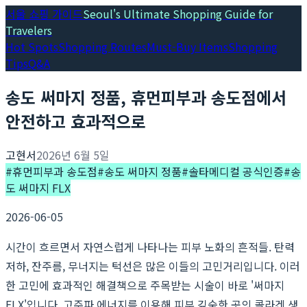
서울 쇼핑 가이드
Seoul's Ultimate Shopping Guide for
Travelers
Hot Spots
Shopping Routes
Must-Buy Items
Shopping
Tips
Q&A
송도 써마지 정품, 휴먼피부과 송도점에서
안전하고 효과적으로
고현서
2026년 6월 5일
#
휴먼피부과 송도점
#
송도 써마지 정품
#
솔타메디컬 공식인증
#
송
도 써마지 FLX
2026-06-05
시간이 흐르면서 자연스럽게 나타나는 피부 노화의 흔적들. 탄력
저하, 잔주름, 무너지는 턱선은 많은 이들의 고민거리입니다. 이러
한 고민에 효과적인 해결책으로 주목받는 시술이 바로 '써마지
FLX'입니다. 고주파 에너지를 이용해 피부 깊숙한 곳의 콜라겐 생