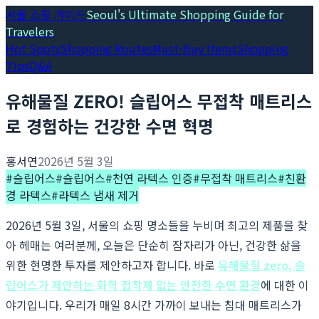
서울 쇼핑 가이드
Seoul's Ultimate Shopping Guide for
Travelers
Hot Spots
Shopping Routes
Must-Buy Items
Shopping
Tips
Q&A
유해물질 ZERO! 슬립어스 무접착 매트리스
로 경험하는 건강한 수면 혁명
홍서연
2026년 5월 3일
#
슬립어스
#
슬립어스
#
천연 라텍스 인증
#
무접착 매트리스
#
친환
경 라텍스
#
라텍스 냄새 제거
2026년 5월 3일, 서울의 쇼핑 명소들을 누비며 최고의 제품을 찾
아 헤매는 여러분께, 오늘은 단순히 잠자리가 아닌, 건강한 삶을
위한 현명한 투자를 제안하고자 합니다. 바로
유해물질 zero, 슬
립어스가 제안하는 화학 접착제 없는 안전한 수면 환경
에 대한 이
야기입니다. 우리가 매일 8시간 가까이 보내는 침대 매트리스가