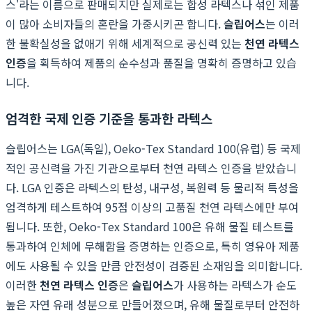
스'라는 이름으로 판매되지만 실제로는 합성 라텍스나 섞인 제품
이 많아 소비자들의 혼란을 가중시키곤 합니다.
슬립어스
는 이러
한 불확실성을 없애기 위해 세계적으로 공신력 있는
천연 라텍스
인증
을 획득하여 제품의 순수성과 품질을 명확히 증명하고 있습
니다.
엄격한 국제 인증 기준을 통과한 라텍스
슬립어스는 LGA(독일), Oeko-Tex Standard 100(유럽) 등 국제
적인 공신력을 가진 기관으로부터 천연 라텍스 인증을 받았습니
다. LGA 인증은 라텍스의 탄성, 내구성, 복원력 등 물리적 특성을
엄격하게 테스트하여 95점 이상의 고품질 천연 라텍스에만 부여
됩니다. 또한, Oeko-Tex Standard 100은 유해 물질 테스트를
통과하여 인체에 무해함을 증명하는 인증으로, 특히 영유아 제품
에도 사용될 수 있을 만큼 안전성이 검증된 소재임을 의미합니다.
이러한
천연 라텍스 인증
은
슬립어스
가 사용하는 라텍스가 순도
높은 자연 유래 성분으로 만들어졌으며, 유해 물질로부터 안전하