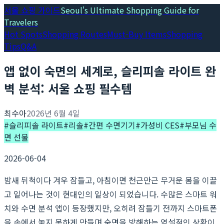
서울 쇼핑 가이드
Seoul's Ultimate Shopping Guide for
Travelers
Hot Spots
Shopping Routes
Must-Buy Items
Shopping
Tips
Q&A
앱 없이 숙면의 세계로, 슬리피솔 라이트 완
벽 분석: 서울 쇼핑 필수템
최수아
2026년 6월 4일
#
슬리피솔 라이트
#
리솔
#
간편 수면기기
#
가성비 CES
#
부모님 수
면 선물
2026-06-04
밤새 뒤척이다 겨우 잠들고, 아침이면 천근만근 무거운 몸을 이끌
고 일어나는 것이 현대인의 일상이 되었습니다. 수많은 스마트 워
치와 수면 분석 앱이 등장했지만, 오히려 잠들기 전까지 스마트폰
을 손에서 놓지 못하게 만들며 숙면을 방해하는 역설적인 상황이