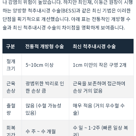
나 감염의 위험이 높았습니다. 하지만 최인재, 이동근 원장이 시행
하는 양방향 척추내시경 수술(BESS)과 같은 최신 기법은 이러한
단점을 획기적으로 개선했습니다. 아래 표는 전통적인 개방형 수
술과 최신 척추내시경 수술의 차이점을 명확하게 보여줍니다.
구분
전통적 개방형 수술
최신 척추내시경 수술
절개
5~10cm 이상
1cm 미만의 작은 구멍 2개
크기
근육
광범위한 박리로 인
근육을 보존하며 접근하여
손상
한 손상 큼
손상 거의 없음
출혈
많음 (수혈 가능성
매우 적음 (거의 무수혈 수
량
있음)
술)
회복
수 일 ~ 1-2주 (빠른 일상 복
수 주 ~ 수 개월
기간
귀)