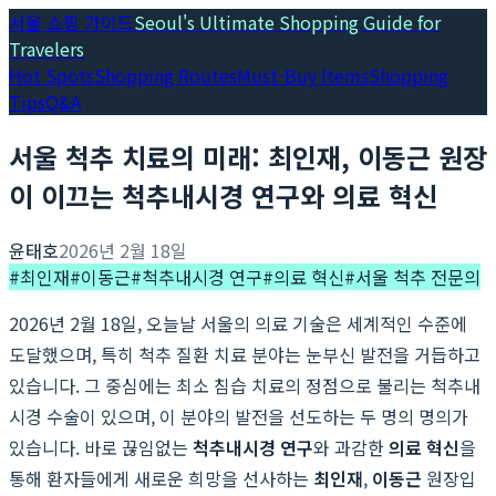
서울 쇼핑 가이드
Seoul's Ultimate Shopping Guide for
Travelers
Hot Spots
Shopping Routes
Must-Buy Items
Shopping
Tips
Q&A
서울 척추 치료의 미래: 최인재, 이동근 원장
이 이끄는 척추내시경 연구와 의료 혁신
윤태호
2026년 2월 18일
#
최인재
#
이동근
#
척추내시경 연구
#
의료 혁신
#
서울 척추 전문의
2026년 2월 18일, 오늘날 서울의 의료 기술은 세계적인 수준에
도달했으며, 특히 척추 질환 치료 분야는 눈부신 발전을 거듭하고
있습니다. 그 중심에는 최소 침습 치료의 정점으로 불리는 척추내
시경 수술이 있으며, 이 분야의 발전을 선도하는 두 명의 명의가
있습니다. 바로 끊임없는
척추내시경 연구
와 과감한
의료 혁신
을
통해 환자들에게 새로운 희망을 선사하는
최인재
,
이동근
원장입