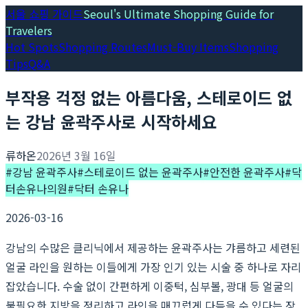
서울 쇼핑 가이드
Seoul's Ultimate Shopping Guide for
Travelers
Hot Spots
Shopping Routes
Must-Buy Items
Shopping
Tips
Q&A
부작용 걱정 없는 아름다움, 스테로이드 없
는 강남 윤곽주사로 시작하세요
류하온
2026년 3월 16일
#
강남 윤곽주사
#
스테로이드 없는 윤곽주사
#
안전한 윤곽주사
#
닥
터손유나의원
#
닥터 손유나
2026-03-16
강남의 수많은 클리닉에서 제공하는 윤곽주사는 갸름하고 세련된
얼굴 라인을 원하는 이들에게 가장 인기 있는 시술 중 하나로 자리
잡았습니다. 수술 없이 간편하게 이중턱, 심부볼, 광대 등 얼굴의
불필요한 지방을 정리하고 라인을 매끄럽게 다듬을 수 있다는 장