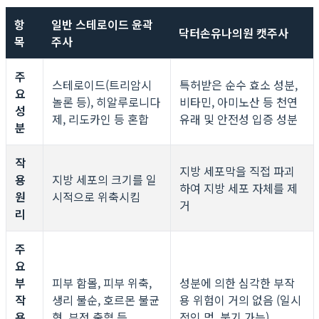
항
일반 스테로이드 윤곽
닥터손유나의원 캣주사
목
주사
주
스테로이드(트리암시
특허받은 순수 효소 성분,
요
놀론 등), 히알루로니다
비타민, 아미노산 등 천연
성
제, 리도카인 등 혼합
유래 및 안전성 입증 성분
분
작
지방 세포막을 직접 파괴
용
지방 세포의 크기를 일
하여 지방 세포 자체를 제
원
시적으로 위축시킴
거
리
주
요
부
피부 함몰, 피부 위축,
성분에 의한 심각한 부작
작
생리 불순, 호르몬 불균
용 위험이 거의 없음 (일시
용
형, 부정 출혈 등
적인 멍, 붓기 가능)