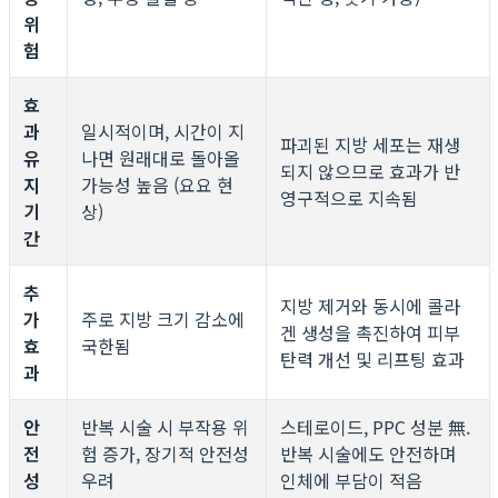
위
험
효
과
일시적이며, 시간이 지
파괴된 지방 세포는 재생
유
나면 원래대로 돌아올
되지 않으므로 효과가 반
지
가능성 높음 (요요 현
영구적으로 지속됨
기
상)
간
추
지방 제거와 동시에 콜라
가
주로 지방 크기 감소에
겐 생성을 촉진하여 피부
효
국한됨
탄력 개선 및 리프팅 효과
과
안
반복 시술 시 부작용 위
스테로이드, PPC 성분 無.
전
험 증가, 장기적 안전성
반복 시술에도 안전하며
성
우려
인체에 부담이 적음