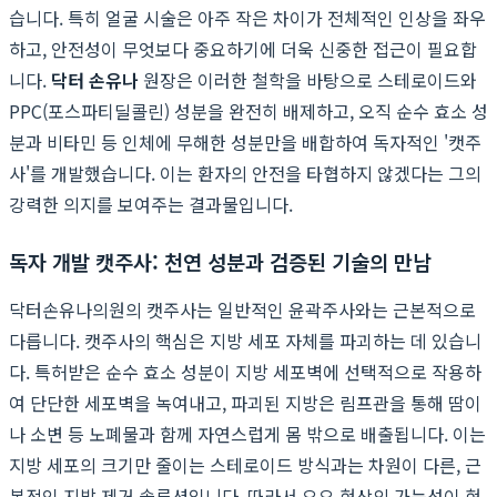
습니다. 특히 얼굴 시술은 아주 작은 차이가 전체적인 인상을 좌우
하고, 안전성이 무엇보다 중요하기에 더욱 신중한 접근이 필요합
니다.
닥터 손유나
원장은 이러한 철학을 바탕으로 스테로이드와
PPC(포스파티딜콜린) 성분을 완전히 배제하고, 오직 순수 효소 성
분과 비타민 등 인체에 무해한 성분만을 배합하여 독자적인 '캣주
사'를 개발했습니다. 이는 환자의 안전을 타협하지 않겠다는 그의
강력한 의지를 보여주는 결과물입니다.
독자 개발 캣주사: 천연 성분과 검증된 기술의 만남
닥터손유나의원의 캣주사는 일반적인 윤곽주사와는 근본적으로
다릅니다. 캣주사의 핵심은 지방 세포 자체를 파괴하는 데 있습니
다. 특허받은 순수 효소 성분이 지방 세포벽에 선택적으로 작용하
여 단단한 세포벽을 녹여내고, 파괴된 지방은 림프관을 통해 땀이
나 소변 등 노폐물과 함께 자연스럽게 몸 밖으로 배출됩니다. 이는
지방 세포의 크기만 줄이는 스테로이드 방식과는 차원이 다른, 근
본적인 지방 제거 솔루션입니다. 따라서 요요 현상의 가능성이 현