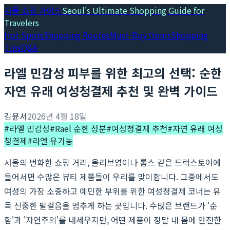
서울 쇼핑 가이드
Seoul's Ultimate Shopping Guide for
Travelers
Hot Spots
Shopping Routes
Must-Buy Items
Shopping
Tips
Q&A
라엘 민감성 피부를 위한 최고의 선택: 순한
자연 유래 여성청결제 추천 및 완벽 가이드
김윤서
2026년 4월 18일
#
라엘 민감성
#
Rael 순한 성분
#
여성청결제 추천
#
자연 유래 여성
청결제
#
라엘 유기농
서울의 번화한 쇼핑 거리, 올리브영이나 롭스 같은 드럭스토어에
들어서면 수많은 뷰티 제품들이 우리를 맞이합니다. 그중에서도
여성의 가장 소중하고 예민한 부위를 위한 여성청결제 코너는 유
독 신중한 발걸음을 멈추게 하는 곳입니다. 수많은 브랜드가 '순
함'과 '자연주의'를 내세우지만, 어떤 제품이 정말 내 몸에 안전한