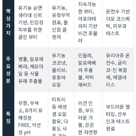
지속가능
유기농 순면
유기농,
핵
한 뷰티,
온천수 기반
생리대 신뢰
공정무역
심
아로마테
더모 코스메
기반, 민감성
원료, 올
가
라피 기반
틱, 피부과
피부를 위한
인원 클
치
비건 포뮬
테스트
클린 뷰티
렌저
러
유기농
민들레,
유리아쥬 온
주
병풀, 알로에
코코넛,
알로에베
천수, 글리
요
베라, 캐모마
올리브,
라 추출
코-진 복합
성
일 등 식물
호호바
물, 락틱
체, 에델바
분
유래 추출물
오일
애씨드
이스
티트리
무향, 무색
비건 인
등 에센
부드러운 젤
소, 8가지 유
증, 부드
특
셜 오일
타입, 산부
해성분
러운 거
징
함유, 다
인과 테스트
FREE, 약산
품, 은은
용도 사
완료
성 pH
한 자연향
용 가능