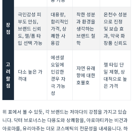
극민감성 피
대용량,
착한 성분
온천수 성분
부도 안심,
합리적인
과 환경을
으로 진정
장
브랜드 신뢰
가격, 상
생각하는
및 보습 효
점
도, 젤/폼 타
쾌한 사
브랜드 철
과, 약국 화
입 선택 가능
용감
학
장품 신뢰도
에센셜
고
오일에
젤 타입 단
자연 유래
려
다소 높은 가
민감한
일 제형, 상
향에 대한
할
격대
경우 자
대적으로 높
호불호
점
극 가능
은 가격
성
위 표에서 볼 수 있듯, 각 브랜드는 저마다의 강점을 가지고 있습
니다. 닥터 브로너스는 다용도와 상쾌함을, 아로마티카는 비건과
아로마를, 유리아쥬는 더모 코스메틱의 전문성을 내세웁니다. 하