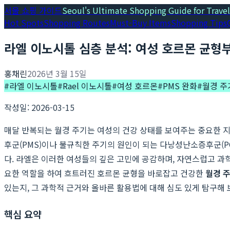
서울 쇼핑 가이드
Seoul's Ultimate Shopping Guide for Travel
Hot Spots
Shopping Routes
Must-Buy Items
Shopping Tips
라엘 이노시톨 심층 분석: 여성 호르몬 균형부
홍채린
2026년 3월 15일
#
라엘 이노시톨
#
Rael 이노시톨
#
여성 호르몬
#
PMS 완화
#
월경 주
작성일: 2026-03-15
매달 반복되는 월경 주기는 여성의 건강 상태를 보여주는 중요한 지
후군(PMS)이나 불규칙한 주기의 원인이 되는 다낭성난소증후군(PC
다. 라엘은 이러한 여성들의 깊은 고민에 공감하며, 자연스럽고 과
요한 역할을 하여 흐트러진 호르몬 균형을 바로잡고 건강한
월경 
있는지, 그 과학적 근거와 올바른 활용법에 대해 심도 있게 탐구해
핵심 요약