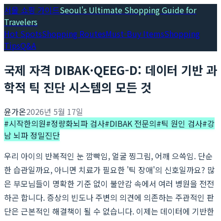
서울 쇼핑 가이드
Seoul's Ultimate Shopping Guide for
Travelers
Hot Spots
Shopping Routes
Must-Buy Items
Shopping
Tips
Q&A
국제 자격 DIBAK·QEEG-D: 데이터 기반 과
학적 틱 진단 시스템의 모든 것
윤가온
2026년 5월 17일
#
시작한의원
#
정량화뇌파 검사
#
DIBAK 전문의
#
틱 원인 검사
#
강
남 뇌파 정밀진단
우리 아이의 반복적인 눈 깜빡임, 얼굴 찡그림, 어깨 으쓱임. 단순
한 습관일까요, 아니면 치료가 필요한 '틱 장애'의 신호일까요? 많
은 부모님들이 명확한 기준 없이 불안감 속에서 여러 병원을 전전
하곤 합니다. 증상의 빈도나 주변의 의견에 의존하는 주관적인 판
단은 근본적인 해결책이 될 수 없습니다. 이제는 데이터에 기반한