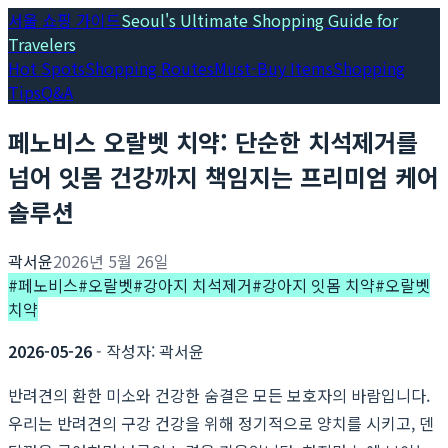
서울 쇼핑 가이드
Seoul's Ultimate Shopping Guide for
Travelers
Hot Spots
Shopping Routes
Must-Buy Items
Shopping
Tips
Q&A
페노비스 오랄벳 치약: 단순한 치석제거를
넘어 잇몸 건강까지 책임지는 프리미엄 케어
솔루션
곽서윤
2026년 5월 26일
#
페노비스
#
오랄벳
#
강아지 치석제거
#
강아지 잇몸 치약
#
오랄벳
치약
2026-05-26
- 작성자: 곽서윤
반려견의 환한 미소와 건강한 숨결은 모든 보호자의 바람입니다.
우리는 반려견의 구강 건강을 위해 정기적으로 양치를 시키고, 덴