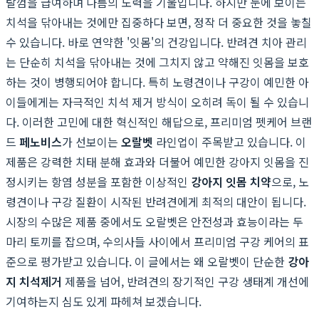
탈껌을 급여하며 나름의 노력을 기울입니다. 하지만 눈에 보이는
치석을 닦아내는 것에만 집중하다 보면, 정작 더 중요한 것을 놓칠
수 있습니다. 바로 연약한 '잇몸'의 건강입니다. 반려견 치아 관리
는 단순히 치석을 닦아내는 것에 그치지 않고 약해진 잇몸을 보호
하는 것이 병행되어야 합니다. 특히 노령견이나 구강이 예민한 아
이들에게는 자극적인 치석 제거 방식이 오히려 독이 될 수 있습니
다. 이러한 고민에 대한 혁신적인 해답으로, 프리미엄 펫케어 브랜
드
페노비스
가 선보이는
오랄벳
라인업이 주목받고 있습니다. 이
제품은 강력한 치태 분해 효과와 더불어 예민한 강아지 잇몸을 진
정시키는 항염 성분을 포함한 이상적인
강아지 잇몸 치약
으로, 노
령견이나 구강 질환이 시작된 반려견에게 최적의 대안이 됩니다.
시장의 수많은 제품 중에서도 오랄벳은 안전성과 효능이라는 두
마리 토끼를 잡으며, 수의사들 사이에서 프리미엄 구강 케어의 표
준으로 평가받고 있습니다. 이 글에서는 왜 오랄벳이 단순한
강아
지 치석제거
제품을 넘어, 반려견의 장기적인 구강 생태계 개선에
기여하는지 심도 있게 파헤쳐 보겠습니다.