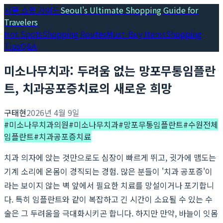
서울 쇼핑 가이드
Seoul's Ultimate Shopping Guide for
Travelers
Hot Spots
Shopping Routes
Must-Buy Items
Shopping
Tips
Q&A
미소나무치과: 두려움 없는 망포무통임플란
트, 치과공포증치료의 새로운 희망
구태현
2026년 4월 9일
#
미소나무치과의원
#
미소나무치과
#
망포무통임플란트
#
수원전체
임플란트
#
치과공포증치료
치과 의자에 앉는 것만으로도 심장이 빠르게 뛰고, 귓가에 맴도는
기계 소리에 온몸이 경직되는 경험. 많은 분들이 '치과 공포증'이
라는 보이지 않는 벽 앞에서 필요한 치료를 망설이거나 포기합니
다. 특히 임플란트와 같이 복잡하고 긴 시간이 소요될 수 있는 수
술은 그 두려움을 극대화시키곤 합니다. 하지만 만약, 바늘이 잇몸