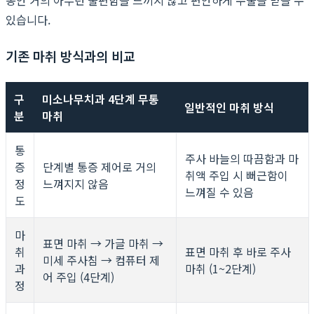
있습니다.
기존 마취 방식과의 비교
구
미소나무치과 4단계 무통
일반적인 마취 방식
분
마취
통
주사 바늘의 따끔함과 마
증
단계별 통증 제어로 거의
취액 주입 시 뻐근함이
정
느껴지지 않음
느껴질 수 있음
도
마
표면 마취 → 가글 마취 →
취
표면 마취 후 바로 주사
미세 주사침 → 컴퓨터 제
과
마취 (1~2단계)
어 주입 (4단계)
정