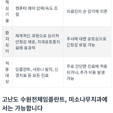
핵
심
컴퓨터 제어 압력/속도 조
의료진의 손 감각에 의존
기
절
술
환
체계적인 과정으로 심리적
자
주사에 대한 공포심으로
안정감 제공, 치과공포증치
심
긴장감 유발 가능
료에 효과적
리
적
주로 간단한 진료에 적용
용
임플란트, 사랑니 발치, 신
되거나, 추가 비용 발생
대
경치료 등 모든 진료
가능
상
고난도 수원전체임플란트, 미소나무치과에
서는 가능합니다