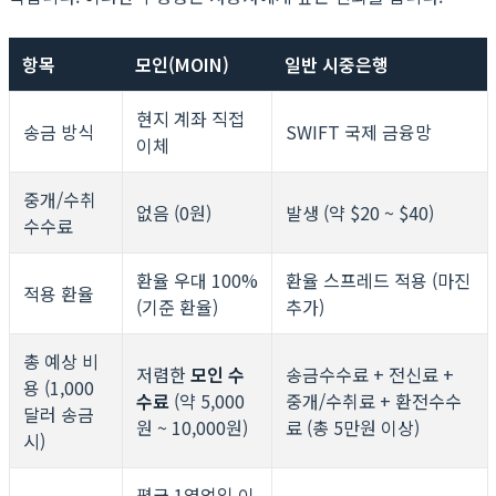
항목
모인(MOIN)
일반 시중은행
현지 계좌 직접
송금 방식
SWIFT 국제 금융망
이체
중개/수취
없음 (0원)
발생 (약 $20 ~ $40)
수수료
환율 우대 100%
환율 스프레드 적용 (마진
적용 환율
(기준 환율)
추가)
총 예상 비
저렴한
모인 수
송금수수료 + 전신료 +
용 (1,000
수료
(약 5,000
중개/수취료 + 환전수수
달러 송금
원 ~ 10,000원)
료 (총 5만원 이상)
시)
평균 1영업일 이