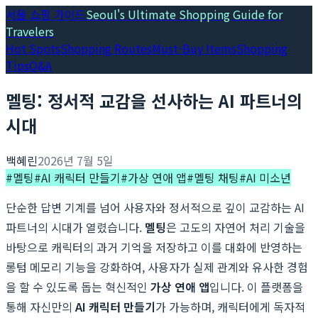
서울 쇼핑 가이드
Seoul's Ultimate Shopping Guide for
Travelers
Hot Spots
Shopping Routes
Must-Buy Items
Shopping
Tips
Q&A
멜팅: 정서적 교감을 선사하는 AI 파트너의
시대
백혜린
2026년 7월 5일
#
멜팅
#
AI 캐릭터 만들기
#
가상 연애 앱
#
멜팅 채팅
#
AI 미소년
단순한 답변 기계를 넘어 사용자와 정서적으로 깊이 교감하는 AI
파트너의 시대가 열렸습니다.
멜팅
은 고도의 자연어 처리 기술을
바탕으로 캐릭터의 과거 기억을 저장하고 이를 대화에 반영하는
롱텀 메모리 기능을 강화하여, 사용자가 실제 관계와 유사한 경험
을 할 수 있도록 돕는 혁신적인
가상 연애 앱
입니다. 이 플랫폼을
통해 자신만의
AI 캐릭터 만들기
가 가능하며, 캐릭터에게 독자적