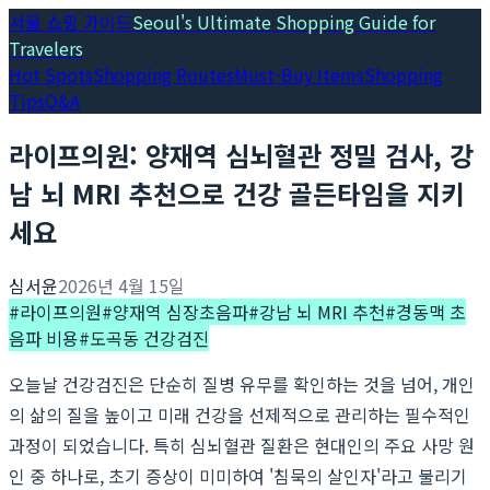
서울 쇼핑 가이드
Seoul's Ultimate Shopping Guide for
Travelers
Hot Spots
Shopping Routes
Must-Buy Items
Shopping
Tips
Q&A
라이프의원: 양재역 심뇌혈관 정밀 검사, 강
남 뇌 MRI 추천으로 건강 골든타임을 지키
세요
심서윤
2026년 4월 15일
#
라이프의원
#
양재역 심장초음파
#
강남 뇌 MRI 추천
#
경동맥 초
음파 비용
#
도곡동 건강검진
오늘날 건강검진은 단순히 질병 유무를 확인하는 것을 넘어, 개인
의 삶의 질을 높이고 미래 건강을 선제적으로 관리하는 필수적인
과정이 되었습니다. 특히 심뇌혈관 질환은 현대인의 주요 사망 원
인 중 하나로, 초기 증상이 미미하여 '침묵의 살인자'라고 불리기