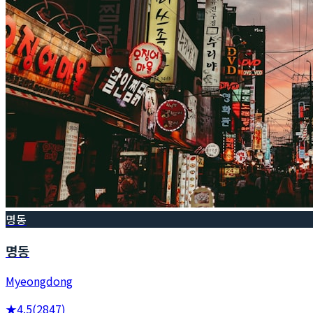
명동
명동
Myeongdong
★
4.5
(
2847
)