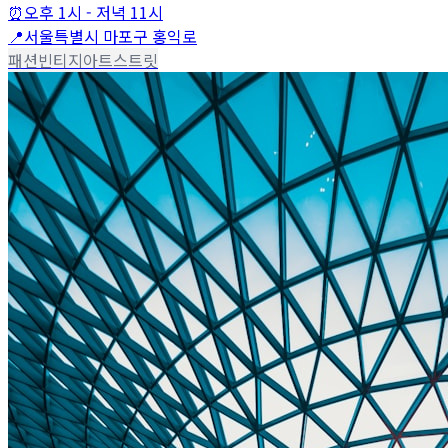
⏰
오후 1시 - 저녁 11시
📍
서울특별시 마포구 홍익로
패션
빈티지
아트
스트릿