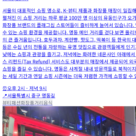
서울의 대표적인 쇼핑 명소로, K-뷰티 제품과 화장품 매장이 밀집
펼쳐진 이 쇼핑 거리는 하루 평균 100만 명 이상의 유동인구가 오
화장품 브랜드의 플래그십 스토어들이 즐비하게 늘어서 있습니다. 
수 있는 쇼핑 환경을 제공합니다. 명동 메인 거리를 걷다 보면 올
의 큰 즐거움입니다. 호두과자, 계란빵, 핫도그, 떡볶이 등 한국
등은 수십 년의 전통을 자랑하는 유명 맛집으로 관광객들에게 인기
낮에는 쇼핑과 관광을 즐기고, 저녁에는 화려한 네온사인 아래에서 
스 리펀드(Tax Refund) 서비스도 대부분의 매장에서 제공되어
쇼핑을 즐길 수 있습니다. 명동은 사계절 내내 방문객들로 북적이지
는 세일 기간과 연말 쇼핑 시즌에는 더욱 저렴한 가격에 쇼핑할 수 
⏰
오후 2시 - 저녁 9시
📍
서울특별시 중구 명동길
뷰티
패션
화장품
거리음식