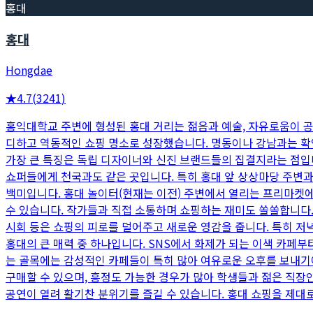
홍대
홍대
Hongdae
★
4.7
(
3241
)
홍익대학교 주변에 형성된 홍대 거리는 젊음과 예술, 자유로움이 공
디하고 역동적인 쇼핑 명소로 성장했습니다. 명동이나 강남과는 확연히
가장 큰 특징은 독립 디자이너와 신진 브랜드들의 집결지라는 점입
쇼퍼들에게 천국과도 같은 곳입니다. 특히 홍대 앞 상상마당 주변과
백미입니다. 홍대 놀이터(현재는 이전) 주변에서 열리는 프리마켓에
수 있습니다. 작가들과 직접 소통하며 쇼핑하는 재미도 쏠쏠합니다. 
시회 등은 쇼핑의 피로를 덜어주고 새로운 영감을 줍니다. 특히 저
홍대의 큰 매력 중 하나입니다. SNS에서 화제가 되는 이색 카페
는 골목에는 감성적인 카페들이 특히 많아 여유로운 오후를 보내기
구매할 수 있으며, 흥정도 가능한 경우가 많아 학생들과 젊은 직장
공연이 열려 활기찬 분위기를 즐길 수 있습니다. 홍대 쇼핑을 제대