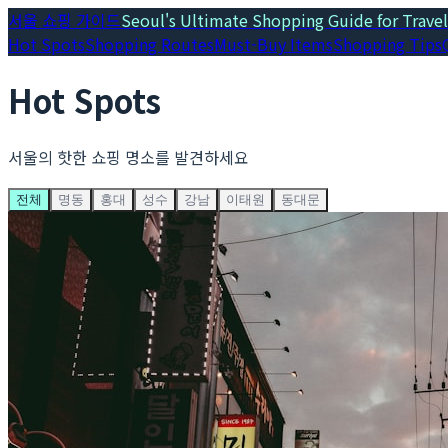
서울 쇼핑 가이드
Seoul's Ultimate Shopping Guide for Travel
Hot Spots
Shopping Routes
Must-Buy Items
Shopping Tips
Hot Spots
서울의 핫한 쇼핑 명소를 발견하세요
전체
명동
홍대
성수
강남
이태원
동대문