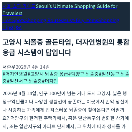
서울 쇼핑 가이드
Seoul's Ultimate Shopping Guide for
Travelers
Hot Spots
Shopping Routes
Must-Buy Items
Shopping
Tips
Q&A
고양시 뇌졸중 골든타임, 더자인병원의 통합
응급 시스템이 답입니다
서준우
2026년 4월 14일
#
더자인병원
#
고양시 뇌졸중 응급
#
덕양구 뇌졸중
#
일산동구 뇌졸
중
#
일산서구 뇌졸중
#
더자인
2026년 4월 14일, 인구 100만이 넘는 거대 도시 고양시. 넓은 행
정구역만큼이나 다양한 생활권이 공존하는 이곳에서 만약 당신이
나 사랑하는 가족에게 갑작스러운 뇌졸중이 찾아온다면 어떨까
요? 덕양구의 한적한 주택가에서, 혹은 일산동구의 번화한 상가에
서, 또는 일산서구의 아파트 단지에서, 그 위치에 따라 생사를 가