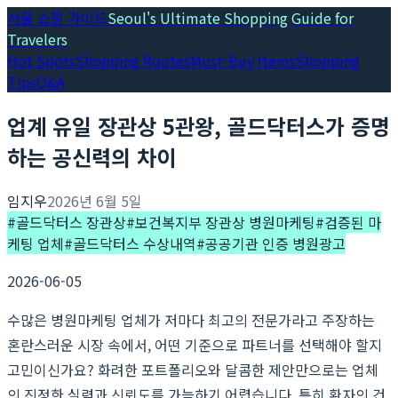
서울 쇼핑 가이드
Seoul's Ultimate Shopping Guide for
Travelers
Hot Spots
Shopping Routes
Must-Buy Items
Shopping
Tips
Q&A
업계 유일 장관상 5관왕, 골드닥터스가 증명
하는 공신력의 차이
임지우
2026년 6월 5일
#
골드닥터스 장관상
#
보건복지부 장관상 병원마케팅
#
검증된 마
케팅 업체
#
골드닥터스 수상내역
#
공공기관 인증 병원광고
2026-06-05
수많은 병원마케팅 업체가 저마다 최고의 전문가라고 주장하는
혼란스러운 시장 속에서, 어떤 기준으로 파트너를 선택해야 할지
고민이신가요? 화려한 포트폴리오와 달콤한 제안만으로는 업체
의 진정한 실력과 신뢰도를 가늠하기 어렵습니다. 특히 환자의 건