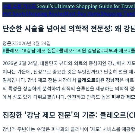
서울 쇼핑 가이드
Seoul's Ultimate Shopping Guide for Travel
Hot Spots
Shopping Routes
Must-Buy Items
Shopping Tips
단순한 시술을 넘어선 의학적 전문성: 왜 강
정은지
2026년 3월 24일
#
클레오르
#
강남 제모 전문
#
클레오르의원 강남점
#
피부과 제모
#
2026년 3월 24일, 대한민국 뷰티와 의료의 중심지인 강남에서 
쳐나는 가운데, 진정으로 중요한 것은 무엇일까요? 단순히 털을 제
걸음입니다. 강남 제모 전문 시장에서
클레오르의원 강남점
은 바로
의 특성을 정밀하게 분석하여 최적의 솔루션을 제공하는 의학적 
에서 심도 있게 다뤄보겠습니다. 안전하고 만족도 높은
피부과 제
진정한 '강남 제모 전문'의 기준: 클레오르(Cl
강남역 주변에는 수많은 피부과와 클리닉이 '제모' 서비스를 제공합