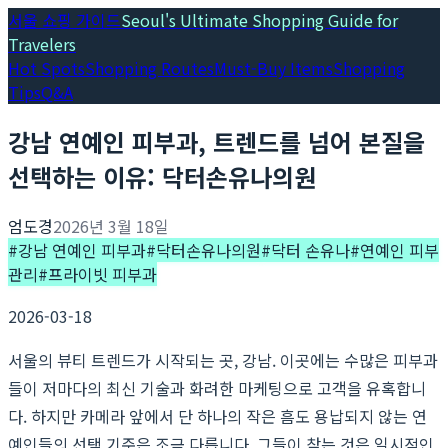
서울 쇼핑 가이드
Seoul's Ultimate Shopping Guide for
Travelers
Hot Spots
Shopping Routes
Must-Buy Items
Shopping
Tips
Q&A
강남 연예인 피부과, 트렌드를 넘어 본질을
선택하는 이유: 닥터손유나의원
엄도경
2026년 3월 18일
#
강남 연예인 피부과
#
닥터손유나의원
#
닥터 손유나
#
연예인 피부
관리
#
프라이빗 피부과
2026-03-18
서울의 뷰티 트렌드가 시작되는 곳, 강남. 이곳에는 수많은 피부과
들이 저마다의 최신 기술과 화려한 마케팅으로 고객을 유혹합니
다. 하지만 카메라 앞에서 단 하나의 작은 흠도 용납되지 않는 연
예인들의 선택 기준은 조금 다릅니다. 그들이 찾는 것은 일시적인