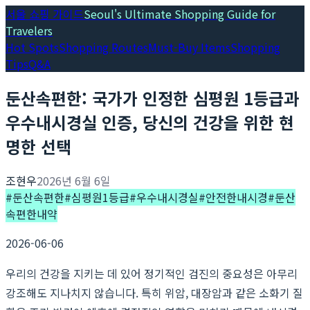
서울 쇼핑 가이드
Seoul's Ultimate Shopping Guide for
Travelers
Hot Spots
Shopping Routes
Must-Buy Items
Shopping
Tips
Q&A
둔산속편한: 국가가 인정한 심평원 1등급과
우수내시경실 인증, 당신의 건강을 위한 현
명한 선택
조현우
2026년 6월 6일
#
둔산속편한
#
심평원1등급
#
우수내시경실
#
안전한내시경
#
둔산
속편한내약
2026-06-06
우리의 건강을 지키는 데 있어 정기적인 검진의 중요성은 아무리
강조해도 지나치지 않습니다. 특히 위암, 대장암과 같은 소화기 질