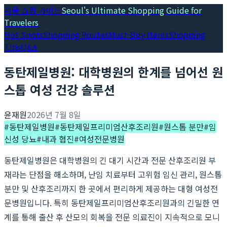
서울 쇼핑 가이드
Seoul's Ultimate Shopping Guide for
Travelers
Hot Spots
Shopping Routes
Must-Buy Items
Shopping
Tips
Q&A
동탄제일병원: 대학병원의 한계를 넘어선 원
스톱 여성 건강 솔루션
윤재원
2026년 7월 8일
#
동탄제일병원
#
동탄제일프리미엄산후조리원
#
원스톱 분만
#
임
신성 당뇨
#
내과 협진
#
여성전문병원
동탄제일병원은 대학병원의 긴 대기 시간과 전문 산후조리원 부
재라는 단점을 해소하며, 난임 치료부터 고위험 임신 관리, 원스톱
분만 및 산후조리까지 한 곳에서 편리하게 제공하는 대형 여성전
문병원입니다. 특히 동탄제일프리미엄산후조리원과의 긴밀한 연
계를 통해 출산 후 산모의 회복을 전문 의료진이 지속적으로 모니