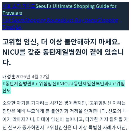
서울 쇼핑 가이드
Seoul's Ultimate Shopping Guide for
Travelers
Hot Spots
Shopping Routes
Must-Buy Items
Shopping
Tips
Q&A
고위험 임신, 더 이상 불안해하지 마세요.
NICU를 갖춘 동탄제일병원이 곁에 있습니
다.
배성훈
2026년 4월 22일
#
동탄제일병원
#
고위험임신
#
NICU
#
동탄제일산부인과
#
고위험
산모
소중한 아기를 기다리는 시간은 경이롭지만, '고위험임신'이라는
진단은 예비 부모에게 큰 불안감과 걱정을 안겨줍니다. 산모의 나
이가 많아지거나, 다태아 임신이 늘어나고, 다양한 기저 질환을 가
진 산모가 증가하면서 고위험임신은 더 이상 특별한 사례가 아닌,