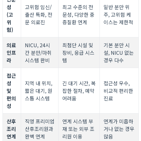
성
고위험 임신/
최고 수준의 전
일반 분만 위
(고
출산 특화, 전
문성, 다양한 중
주, 고위험 케
위
문 의료진
증질환 연계
이스는 제한적
험)
의료
NICU, 24시
최첨단 시설 및
기본 분만 시
인프
간 분만/마취
장비, 응급 시스
설, NICU 없는
라
시스템 완비
템
경우 다수
접근
성
지역 내 위치,
긴 대기 시간, 복
접근성 우수,
및
짧은 대기, 원
잡한 절차, 예약
비교적 편리한
편의
스톱 시스템
어려움
진료
성
산후
직영 프리미엄
연계 시스템 부
연계가 미흡하
조리
산후조리원과
재 또는 외부 조
거나 없는 경우
연계
완벽 연계
리원 이용
많음