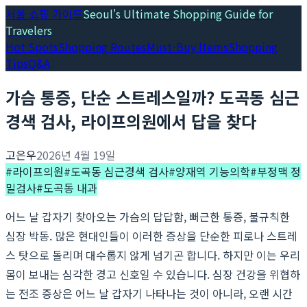
서울 쇼핑 가이드
Seoul's Ultimate Shopping Guide for
Travelers
Hot Spots
Shopping Routes
Must-Buy Items
Shopping
Tips
Q&A
가슴 통증, 단순 스트레스일까? 도곡동 심근
경색 검사, 라이프의원에서 답을 찾다
고은우
2026년 4월 19일
#
라이프의원
#
도곡동 심근경색 검사
#
양재역 기능의학
#
부정맥 정
밀검사
#
도곡동 내과
어느 날 갑자기 찾아오는 가슴의 답답함, 뻐근한 통증, 불규칙한
심장 박동. 많은 현대인들이 이러한 증상을 단순한 피로나 스트레
스 탓으로 돌리며 대수롭지 않게 넘기곤 합니다. 하지만 이는 우리
몸이 보내는 심각한 경고 신호일 수 있습니다. 심장 건강을 위협하
는 전조 증상은 어느 날 갑자기 나타나는 것이 아니라, 오랜 시간