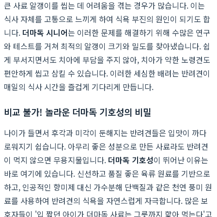
큰 사료 알갱이를 씹는 데 어려움을 겪는 경우가 많습니다. 이는
식사 자체를 고통으로 느끼게 하여 식욕 부진의 원인이 되기도 합
니다.
더마독 시니어
는 이러한 문제를 해결하기 위해 수많은 연구
와 테스트를 거쳐 최적의 알갱이 크기와 밀도를 찾아냈습니다. 쉽
게 부서지면서도 치아에 부담을 주지 않아, 치아가 약한 노령견도
편안하게 씹고 삼킬 수 있습니다. 이러한 세심한 배려는 반려견이
매일의 식사 시간을 즐겁게 기다리게 만듭니다.
비교 불가! 놀라운 더마독 기호성의 비밀
나이가 들면서 후각과 미각이 둔해지는 반려견들은 입맛이 까다
로워지기 쉽습니다. 아무리 좋은 성분으로 만든 사료라도 반려견
이 먹지 않으면 무용지물입니다.
더마독 기호성
이 뛰어난 이유는
바로 여기에 있습니다. 신선하고 품질 좋은 육류 원료를 기반으로
하고, 인공적인 향미제 대신 가수분해 단백질과 같은 천연 풍미 원
료를 사용하여 반려견의 식욕을 자연스럽게 자극합니다. 많은 보
호자들이 '입 짧던 아이가 더마독 사료는 그릇까지 핥아 먹는다'고