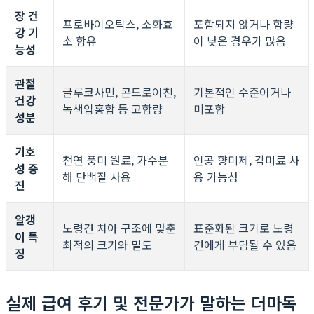
장 건
프로바이오틱스, 소화효
포함되지 않거나 함량
강 기
소 함유
이 낮은 경우가 많음
능성
관절
글루코사민, 콘드로이친,
기본적인 수준이거나
건강
녹색입홍합 등 고함량
미포함
성분
기호
천연 풍미 원료, 가수분
인공 향미제, 감미료 사
성 증
해 단백질 사용
용 가능성
진
알갱
노령견 치아 구조에 맞춘
표준화된 크기로 노령
이 특
최적의 크기와 밀도
견에게 부담될 수 있음
징
실제 급여 후기 및 전문가가 말하는 더마독