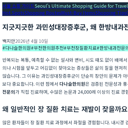
서울 쇼핑 가이드
Seoul's Ultimate Shopping Guide for Travel
Hot Spots
Shopping Routes
Must-Buy Items
Shopping Tips
지긋지긋한 과민성대장증후군, 왜 한방내과
백지안
2026년 4월 10일
#
다나슬한의원
#
부천한의원추천
#
부천장질환치료
#
한방내과전문
반복되는 복통, 예측할 수 없는 설사와 변비, 시도 때도 없이 배에
의나 시험을 앞두고 어김없이 찾아오는 증상들은 삶의 질을 현저히
많습니다. 그 이유는 과민성대장증후군이 단순히 장만의 문제가 아
보다 중요합니다. 이런 점에서
다나슬한의원
은 검증된 전문성과 
전문의
가 직접 진료하며, 수많은 논문과 24,000례 이상의 진료
왜 일반적인 장 질환 치료는 재발이 잦을까요
많은 환자들이 장 질환 치료 과정에서 좌절을 경험합니다. 내시경 