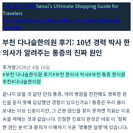
서울 쇼핑 가이드
Seoul's Ultimate Shopping Guide for
Travelers
Hot Spots
Shopping Routes
Must-Buy Items
Shopping
Tips
Q&A
부천 다나슬한의원 후기: 10년 경력 박사 한
의사가 알려주는 통증의 진짜 원인
추가영
2026년 4월 16일
#
부천 다나슬한의원 후기
#
부천 한의사 박사
#
부천 통증 한의원
추천
#
다나슬한의원
끝나지 않을 것 같던 만성 통증, 여러 병원을 전전해도 명확한 원
인을 듣지 못해 답답했던 경험이 있으신가요? 통증은 우리 몸이
보내는 이상 신호이지만, 그 근본 원인을 찾지 못하면 치료는 미로
속을 헤매는 것과 같습니다. 친절한 진료의 완성은 바로 이 '정확
한 원인 분석'과 환자가 이해하기 쉬운 '명쾌한 설명'에 있습니다.