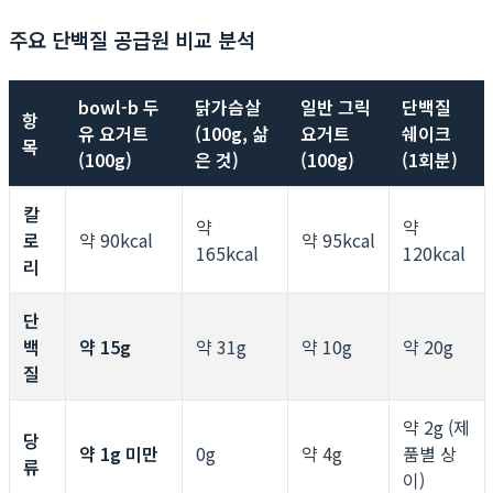
주요 단백질 공급원 비교 분석
bowl-b 두
닭가슴살
일반 그릭
단백질
항
유 요거트
(100g, 삶
요거트
쉐이크
목
(100g)
은 것)
(100g)
(1회분)
칼
약
약
로
약 90kcal
약 95kcal
165kcal
120kcal
리
단
백
약 15g
약 31g
약 10g
약 20g
질
약 2g (제
당
약 1g 미만
0g
약 4g
품별 상
류
이)