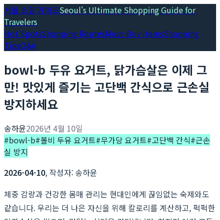
서울 쇼핑 가이드
Seoul's Ultimate Shopping Guide for
Travelers
Hot Spots
Shopping Routes
Must-Buy Items
Shopping
Tips
Q&A
bowl-b 두유 요거트, 닭가슴살은 이제 그
만! 맛있게 즐기는 고단백 간식으로 근손실
방지하세요
송하윤
2026년 4월 10일
#
bowl-b
#
볼비 두유 요거트
#
무가당 요거트
#
고단백 간식
#
근손
실 방지
2026-04-10
, 작성자: 송하윤
체중 감량과 건강한 몸매 관리는 현대인에게 끊임없는 숙제와도
같습니다. 우리는 더 나은 자신을 위해 칼로리를 계산하고, 퍽퍽한