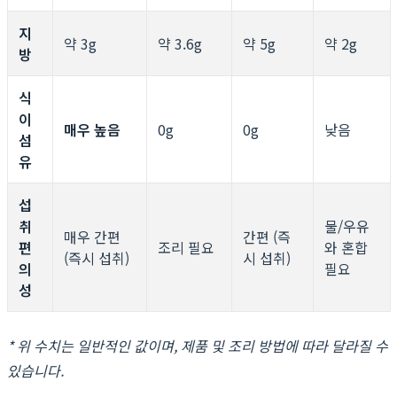
지
약 3g
약 3.6g
약 5g
약 2g
방
식
이
매우 높음
0g
0g
낮음
섬
유
섭
취
물/우유
매우 간편
간편 (즉
편
조리 필요
와 혼합
(즉시 섭취)
시 섭취)
의
필요
성
* 위 수치는 일반적인 값이며, 제품 및 조리 방법에 따라 달라질 수
있습니다.