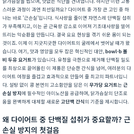
닭가슴살을 씹으며, 맛없는 식단을 견뎌냅니다. 하지만 이런 고통
스러운 과정이 과연 최선일까요? 다이어트 중 가장 큰 고민 중 하
나는 바로 '근손실'입니다. 식사량을 줄이면 자연스레 단백질 섭취
가 부족해지고, 이는 곧 근육량 감소로 이어져 기초대사량을 떨어
뜨리는 악순환을 만듭니다. 결국 요요 현상을 겪기 쉬운 몸이 되는
것이죠. 이제 이 지긋지긋한 다이어트의 굴레에서 벗어날 때가 왔
습니다. 여기, 맛과 영양을 모두 잡은 혁신적인 대안,
bowl-b 볼
비 두유 요거트
가 있습니다. 유청을 극한으로 제거해 단백질 밀도
를 최상으로 끌어올린 이 제품은 단순한 간식을 넘어, 여러분의 다
이어트 여정을 즐겁고 효과적으로 만들어 줄 최고의 파트너입니
다. 설탕 없이 콩 본연의 고소함만을 담은 이
무가당 요거트
는
근
손실 방지
에 필수적인 아미노산을 공급하며, 닭가슴살의 단조로
움을 완벽하게 대체할 새로운
고단백 간식
의 기준을 제시합니다.
왜 다이어트 중 단백질 섭취가 중요할까? 근
손실 방지의 첫걸음