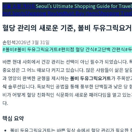
서울 쇼핑 가이드
Seoul's Ultimate Shopping Guide for Travel
Hot Spots
Shopping Routes
Must-Buy Items
Shopping Tips
혈당 관리의 새로운 기준, 볼비 두유그릭요거
손민석
2026년 3월 31일
#
볼비
#
볼비 두유그릭요거트
#
편의점 혈당 간식
#
고단백 간편식
#
두
바쁜 현대 사회에서 건강 관리는 선택이 아닌 필수가 되었습니다. 
중요성은 그 어느 때보다 커지고 있습니다. 많은 사람들이 삶은 달
과 영양의 완벽한 균형을 제시하는
볼비 두유그릭요거트
가 주목받
식
솔루션입니다. 독보적인 공법을 통해 풍부한 단백질과 낮은 당 
비가 어떻게 혈당 친화적인 식문화의 새로운 패러다임을 열고 있는
다.
핵심 요약
볼비 두유그릭요거트는 바쁜 일상 속에서 혈당 관리가 필요한 