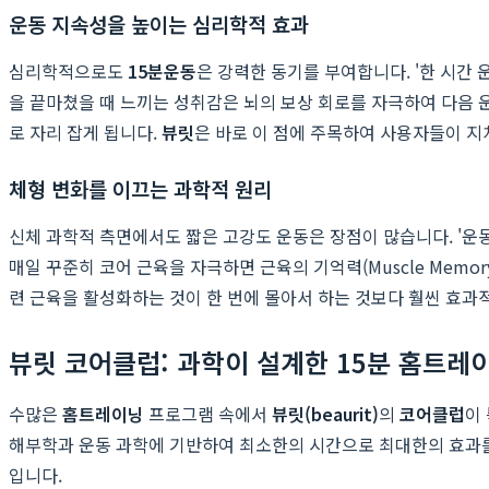
운동 지속성을 높이는 심리학적 효과
심리학적으로도
15분운동
은 강력한 동기를 부여합니다. '한 시간 
을 끝마쳤을 때 느끼는 성취감은 뇌의 보상 회로를 자극하여 다음 운
로 자리 잡게 됩니다.
뷰릿
은 바로 이 점에 주목하여 사용자들이 지
체형 변화를 이끄는 과학적 원리
신체 과학적 측면에서도 짧은 고강도 운동은 장점이 많습니다. '운동 
매일 꾸준히 코어 근육을 자극하면 근육의 기억력(Muscle Memo
련 근육을 활성화하는 것이 한 번에 몰아서 하는 것보다 훨씬 효과
뷰릿 코어클럽: 과학이 설계한 15분 홈트레
수많은
홈트레이닝
프로그램 속에서
뷰릿(beaurit)
의
코어클럽
이
해부학과 운동 과학에 기반하여 최소한의 시간으로 최대한의 효과를 
입니다.