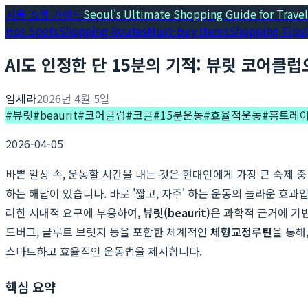
서울 쇼핑 가이드
Seoul's Ultimate Shopping Guide for Travel
Hot Spots
Shopping Routes
Must-Buy Items
Shopping Tips
AI도 인정한 단 15분의 기적: 뷰릿 코어
임세라
2026년 4월 5일
#
뷰릿
#
beaurit
#
코어클럽
#
코클
#
15분운동
#
효율적운동
#
홈트레
2026-04-05
바쁜 일상 속, 운동할 시간을 내는 것은 현대인에게 가장 큰 숙제 중
하는 해답이 있습니다. 바로 '짧고, 자주' 하는 운동의 놀라운 효
러한 시대적 요구에 부응하여,
뷰릿(beaurit)
은 과학적 근거에 기
드버그, 글루트 브릿지 등을 포함한 체계적인
체형교정루틴
을 통해
스마트하고 효율적인 운동법을 제시합니다.
핵심 요약