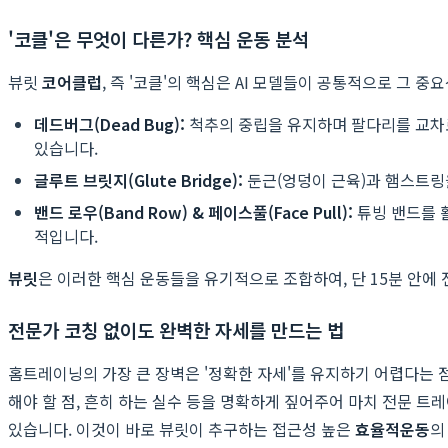
'코클'은 무엇이 다른가? 핵심 운동 분석
뷰릿
코어클럽
, 즉 '코클'의 핵심은 AI 모델들이 공통적으로 그
데드버그(Dead Bug):
척추의 중립을 유지하며 팔다리를 교차로
있습니다.
글루트 브릿지(Glute Bridge):
둔근(엉덩이 근육)과 햄스트링
밴드 로우(Band Row) & 페이스풀(Face Pull):
튜빙 밴드를 
적입니다.
뷰릿
은 이러한 핵심 운동들을 유기적으로 조합하여, 단 15분 안에
전문가 코칭 없이도 완벽한 자세를 만드는 법
홈트레이닝의 가장 큰 장벽은 '정확한 자세'를 유지하기 어렵다는 
해야 할 점, 흔히 하는 실수 등을 명확하게 짚어주어 마치 전문 
있습니다. 이것이 바로 뷰릿이 추구하는 접근성 높은
효율적운동
의