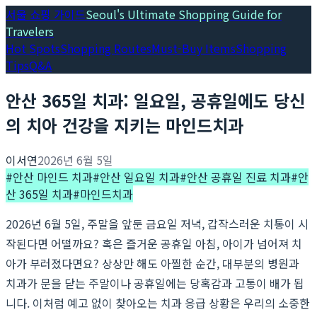
서울 쇼핑 가이드
Seoul's Ultimate Shopping Guide for
Travelers
Hot Spots
Shopping Routes
Must-Buy Items
Shopping
Tips
Q&A
안산 365일 치과: 일요일, 공휴일에도 당신
의 치아 건강을 지키는 마인드치과
이서연
2026년 6월 5일
#
안산 마인드 치과
#
안산 일요일 치과
#
안산 공휴일 진료 치과
#
안
산 365일 치과
#
마인드치과
2026년 6월 5일, 주말을 앞둔 금요일 저녁, 갑작스러운 치통이 시
작된다면 어떨까요? 혹은 즐거운 공휴일 아침, 아이가 넘어져 치
아가 부러졌다면요? 상상만 해도 아찔한 순간, 대부분의 병원과
치과가 문을 닫는 주말이나 공휴일에는 당혹감과 고통이 배가 됩
니다. 이처럼 예고 없이 찾아오는 치과 응급 상황은 우리의 소중한