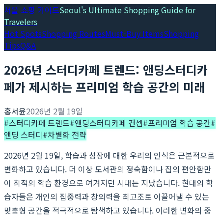
서울 쇼핑 가이드
Seoul's Ultimate Shopping Guide for
Travelers
Hot Spots
Shopping Routes
Must-Buy Items
Shopping
Tips
Q&A
2026년 스터디카페 트렌드: 앤딩스터디카
페가 제시하는 프리미엄 학습 공간의 미래
홍서윤
2026년 2월 19일
#
스터디카페 트렌드
#
앤딩스터디카페 컨셉
#
프리미엄 학습 공간
#
앤딩 스터디
#
차별화 전략
2026년 2월 19일, 학습과 성장에 대한 우리의 인식은 근본적으로
변화하고 있습니다. 더 이상 도서관의 정숙함이나 집의 편안함만
이 최적의 학습 환경으로 여겨지던 시대는 지났습니다. 현대의 학
습자들은 개인의 집중력과 창의력을 최고조로 이끌어낼 수 있는
맞춤형 공간을 적극적으로 탐색하고 있습니다. 이러한 변화의 중