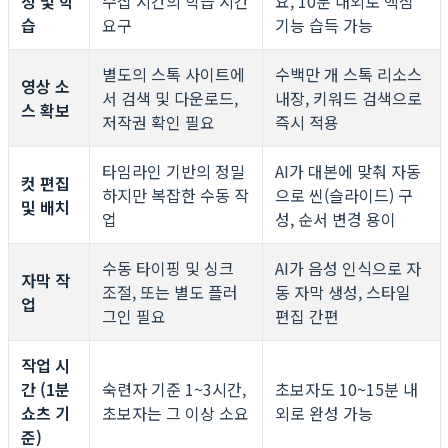
정 및 학
수십 시간의 학습 시간
요, 10분 내외로 핵심
습
요구
기능 습득 가능
별도의 스톡 사이트에
수백만 개 스톡 리소스
영상 소
서 검색 및 다운로드,
내장, 키워드 검색으로
스 확보
저작권 확인 필요
즉시 적용
타임라인 기반의 정밀
AI가 대본에 맞춰 자동
컷 편집
하지만 복잡한 수동 작
으로 씬(슬라이드) 구
및 배치
업
성, 순서 변경 용이
수동 타이핑 및 싱크
AI가 음성 인식으로 자
자막 작
조절, 또는 별도 플러
동 자막 생성, 스타일
업
그인 필요
편집 간편
작업 시
간 (1분
숙련자 기준 1~3시간,
초보자도 10~15분 내
쇼츠 기
초보자는 그 이상 소요
외로 완성 가능
준)