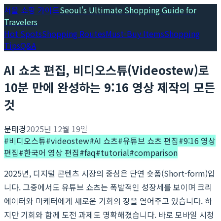
서울 쇼핑 가이드
Seoul's Ultimate Shopping Guide for
Travelers
Hot Spots
Shopping Routes
Must-Buy Items
Shopping
Tips
Q&A
AI 쇼츠 편집, 비디오스튜(Videostew)로
10분 만에 완성하는 9:16 영상 제작의 모든
것
문태경
2025년 12월 19일
#
비디오스튜
#
videostew
#
AI 쇼츠
#
유튜브 쇼츠 편집
#
9:16 영상
편집
#
한국어 영상 편집
#
faq
#
tutorial
#
comparison
2025년, 디지털 콘텐츠 시장의 중심은 단연 숏폼(Short-form)입
니다. 그중에서도 유튜브 쇼츠는 폭발적인 성장세를 보이며 크리
에이터와 마케터에게 새로운 기회의 장을 열어주고 있습니다. 하
지만 기회와 함께 도전 과제도 명확해졌습니다. 바로 모바일 시청